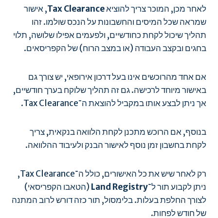
לאחר מכן, המוכר צריך להוציא
Tax Clearance
, אישור
שמראה שכל המיסים והחשבונות על הנכס שולמו. זהו
תהליך שיכול לקחת כחודשיים, ולפעמים אפילו שלושה, תלוי
בחגים ובקצב העבודה (או במצב הרוח) של הקפריסאים.
אם אחד מהרוכשים אינו בעל דרכון אירופאי, יש צורך גם
באישור מיוחד לרכישה. גם זה תהליך שלוקח בערך חודשיים,
אך ניתן לבצע אותו במקביל להוצאת ה־Tax Clearance.
בנוסף, אם הרוכש מתכנן לקחת הלוואה בנקאית, צריך
לקחת בחשבון זמן נוסף לאישור הבנק ולעיבוד ההלוואה.
רק לאחר שיש את כל האישורים, כולל ה־Tax Clearance,
ניתן לקבוע תור ל־
Land Registry
(הטאבו הקפריסאי)
לצורך החלפת בעלות. בלימסול, תור כזה דורש לרוב המתנה
של חודש לפחות.