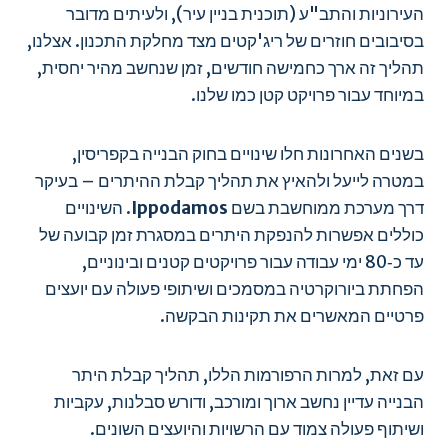
העירוניות והתב"ע (תוכנית בניין עיר), ולעיתים מדובר
בסיבובים חוזרים של ריג'קטים מצד מחלקת התכנון. אצלנו,
תהליך זה ארך כחמישה חודשים, זמן שנחשב מהיר יחסית,
במיוחד עבור פרויקט קטן כמו שלנו.
בשנים האחרונות חלו שינויים בחוק הבנייה בקפריסין,
במטרה לייעל ולהאיץ את תהליך קבלת ההיתרים – בעיקר
דרך מערכת ממוחשבת בשם
Ippodamos
. השינויים
כוללים אפשרות להנפקת היתרים במסגרת זמן קבועה של
עד כ‑80 ימי עבודה עבור פרויקטים קטנים ובינוניים,
הפחתת ביורוקרטיה במסמכים ושיתופי פעולה עם יועצים
פרטיים המאשרים את תקינות הבקשה.
עם זאת, למרות הרפורמות הללו, תהליך קבלת היתר
הבנייה עדיין נחשב ארוך ומורכב, ודורש סבלנות, עקביות
ושיתוף פעולה צמוד עם הרשויות והיועצים השונים.