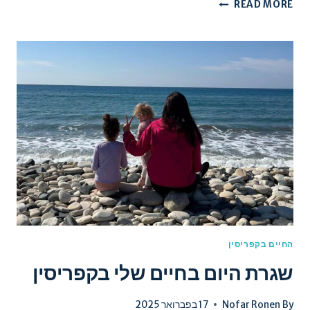
גנים
READ MORE
פרטיים
באנגלית
לילדים
מומלצים
בלימסול
החיים בקפריסין
שגרת היום בחיים שלי בקפריסין
By
Nofar Ronen
17 בפברואר 2025