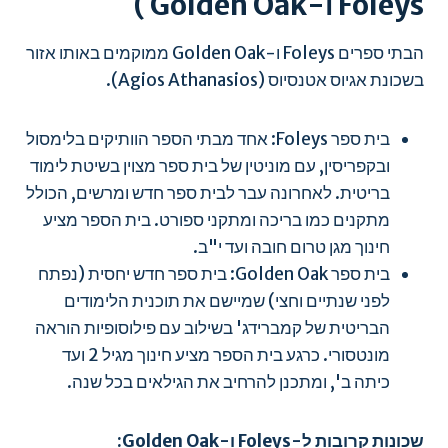
Foleys ו-Golden Oak )
הבתי ספרים Foleys ו-Golden Oak ממוקמים באותו אזור
בשכונת אגיוס אטנסיוס (Agios Athanasios).
בית ספר Foleys: אחד מבתי הספר הוותיקים בלימסול
ובקפריסין, עם מוניטין של בית ספר מצוין בשיטת לימוד
בריטית. לאחרונה עבר לבית ספר חדש ומרשים, הכולל
מתקנים כמו בריכה ומתקני ספורט. בית הספר מציע
חינוך מגן טרום חובה ועד י"ב.
בית ספר Golden Oak: בית ספר חדש יחסית (נפתח
לפני שנתיים וחצי) שמיישם את תוכנית הלימודים
הבריטית של קמברידג' בשילוב עם פילוסופיות הוראה
מונטסורי. כרגע בית הספר מציע חינוך מגיל 2 ועד
כיתה ב', ומתכנן להרחיב את הגילאים בכל שנה.
שכונות קרובות ל-Foleys ו-Golden Oak: