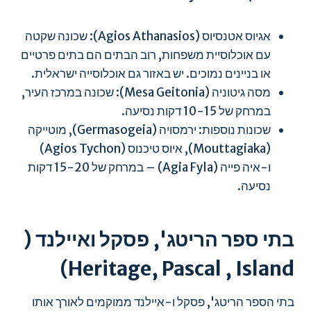
אגיוס אטנסיוס (Agios Athanasios): שכונה שקטה
עם אוכלוסיית משפחות, רוב הבתים הם בתים פרטיים
או בניינים נמוכים. יש באזור גם אוכלוסייה ישראלית.
מסה גיטוניה (Mesa Geitonia): שכונה במרכז העיר,
במרחק של 10-15 דקות נסיעה.
שכונות נוספות: ירמסויה (Germasogeia), מוטייקה
(Mouttagiaka), איוס טיכנוס (Agios Tychon)
ו-איה פייה (Agia Fyla) – במרחק של 15-20 דקות
נסיעה.
בתי ספר הריטג', פסקל ואיילנד (
Heritage, Pascal , Island)
בתי הספר הריטג', פסקל ו-איילנד ממוקמים לאורך אותו