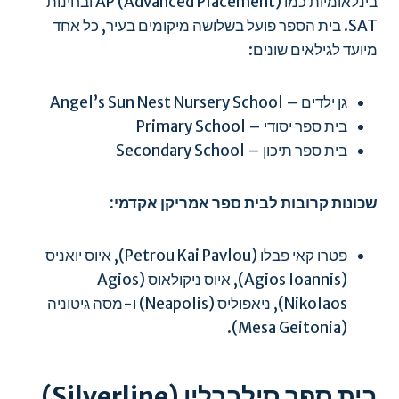
בינלאומיות כמו AP (Advanced Placement) ובחינות
SAT. בית הספר פועל בשלושה מיקומים בעיר, כל אחד
מיועד לגילאים שונים:
גן ילדים – Angel’s Sun Nest Nursery School
בית ספר יסודי – Primary School
בית ספר תיכון – Secondary School
שכונות קרובות לבית ספר אמריקן אקדמי:
פטרו קאי פבלו (Petrou Kai Pavlou), איוס יואניס
(Agios Ioannis), איוס ניקולאוס (Agios
Nikolaos), ניאפוליס (Neapolis) ו-מסה גיטוניה
(Mesa Geitonia).
בית ספר סילברלין (Silverline)